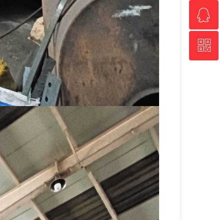
ꁗ
13709299166
ꀥ
QQ客服
微信二维码