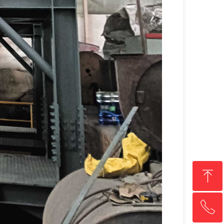
ꁸ
ꂅ
回到顶部